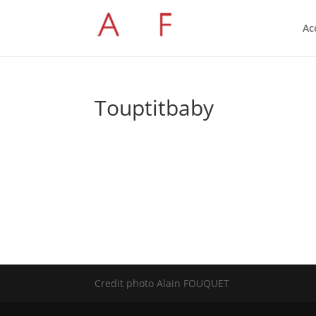
Ac
Touptitbaby
Credit photo Alain FOUQUET